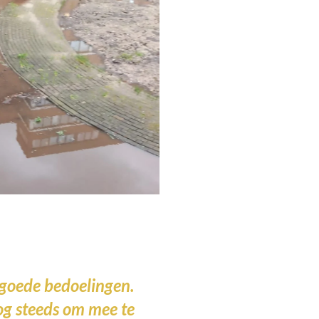
goede bedoelingen.
og steeds om mee te